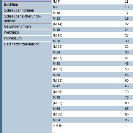
(M 7)
11
Buchtipp
M 8
13
Schraubennormen
M 10
17
Schraubensicherungs-
M 12
19
normen
(M 14)
22
Gewindenormen
M 16
24
Webtipps
(M 18)
27
Impressum
M 20
30
Datenschutzerklärung
(M 22)
32
M 24
36
(M 27)
41
M 30
46
(M 33)
50
M 36
55
(M 39)
60
M 42
65
(M 45)
70
M 48
75
(M 52)
80
M 56
85
(M 60)
90
M 64
95
> M 64
-