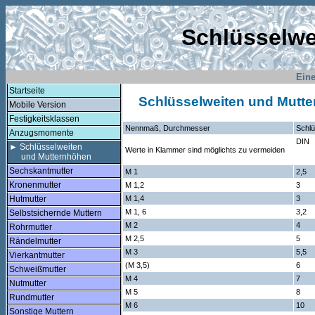
Schlüsselwe
Eine
Startseite
Schlüsselweiten und Mutte
Mobile Version
Festigkeitsklassen
Nennmaß, Durchmesser
Schlü
Anzugsmomente
DIN
► Schlüsselweiten
Werte in Klammer sind möglichts zu vermeiden
und Mutternhöhen
Sechskantmutter
M 1
2,5
Kronenmutter
M 1,2
3
M 1,4
3
Hutmutter
M 1, 6
3,2
Selbstsichernde Muttern
M 2
4
Rohrmutter
M 2,5
5
Rändelmutter
M 3
5,5
Vierkantmutter
(M 3,5)
6
Schweißmutter
M 4
7
Nutmutter
M 5
8
Rundmutter
M 6
10
Sonstige Muttern